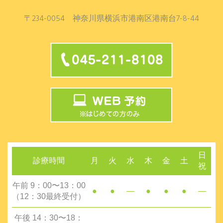
〒234-0054 神奈川県横浜市港南区港南台7-8-44
日
診療時間
月
火
水
木
金
土
祝
午前 9：00〜13：00
●
●
―
●
●
●
―
（12：30最終受付）
午後 14：30〜18：