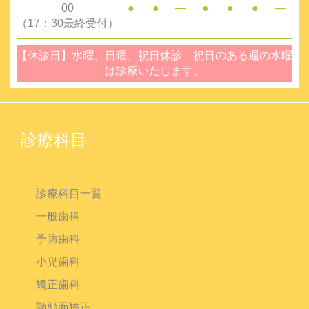
00
●
●
―
●
●
●
―
（17：30最終受付）
【休診日】水曜、日曜、祝日休診 祝日のある週の水曜
は診療いたします。
診療科目
診療科目一覧
一般歯科
予防歯科
小児歯科
矯正歯科
顎顔面矯正