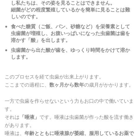
し私たちは、その姿を見ることはできません。
細菌がどの程度繁殖しているかを簡単に見ることは難
しいのです。
食べた糖質（ご飯、パン、砂糖など）を栄養素として
虫歯菌が増殖し、お腹いっぱいになった虫歯菌は歯を
溶かす「酸」を出します。
虫歯菌から出た酸が歯を、ゆっくり時間をかけて溶か
します。
このプロセスを経て虫歯が出来上がります。
ここまでの過程に、
数ヶ月から数年
の歳月がかかります。
一方で虫歯を作らせないという力もお口の中で働いていま
す。
それは
「唾液」
です。唾液は虫歯菌が作った酸を流す働き
があります。
唾液は、
年齢とともに唾液腺が萎縮、服用しているお薬で