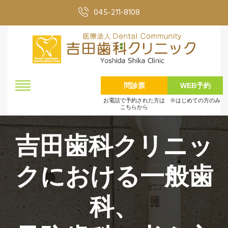
045-211-8108
問診票
WEB予約
お電話で予約された方は
※はじめての方のみ
こちらから
吉田歯科クリニッ
クにおける一般歯
科、