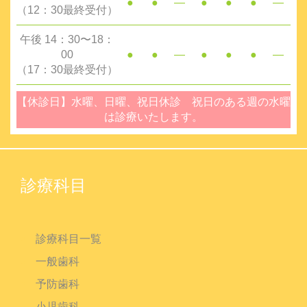
●
●
―
●
●
●
―
（12：30最終受付）
午後 14：30〜18：
00
●
●
―
●
●
●
―
（17：30最終受付）
【休診日】水曜、日曜、祝日休診 祝日のある週の水曜
は診療いたします。
診療科目
診療科目一覧
一般歯科
予防歯科