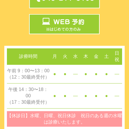
日
診療時間
月
火
水
木
金
土
祝
午前 9：00〜13：00
●
●
―
●
●
●
―
（12：30最終受付）
午後 14：30〜18：
00
●
●
―
●
●
●
―
（17：30最終受付）
【休診日】水曜、日曜、祝日休診 祝日のある週の水曜
は診療いたします。