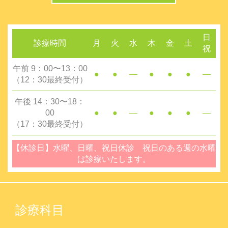
日
診療時間
月
火
水
木
金
土
祝
午前 9：00〜13：00
●
●
―
●
●
●
―
（12：30最終受付）
午後 14：30〜18：
00
●
●
―
●
●
●
―
（17：30最終受付）
【休診日】水曜、日曜、祝日休診 祝日のある週の水曜
は診療いたします。
診療科目