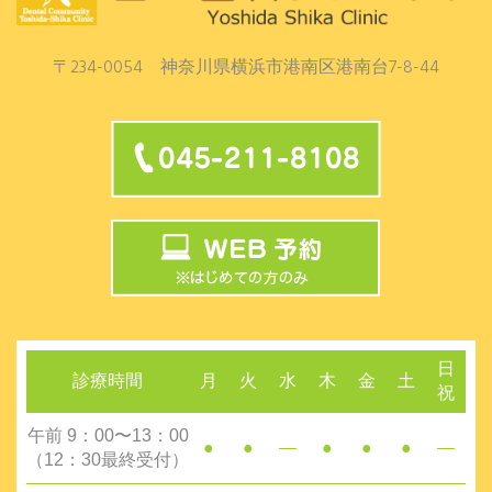
〒234-0054 神奈川県横浜市港南区港南台7-8-44
日
診療時間
月
火
水
木
金
土
祝
午前 9：00〜13：00
●
●
―
●
●
●
―
（12：30最終受付）