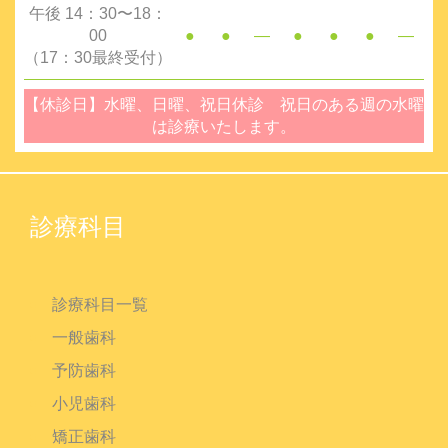
午後 14：30〜18：
00
●
●
―
●
●
●
―
（17：30最終受付）
【休診日】水曜、日曜、祝日休診 祝日のある週の水曜
は診療いたします。
診療科目
診療科目一覧
一般歯科
予防歯科
小児歯科
矯正歯科