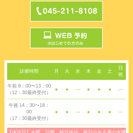
日
診療時間
月
火
水
木
金
土
祝
午前 9：00〜13：00
●
●
―
●
●
●
―
（12：30最終受付）
午後 14：30〜18：
00
●
●
―
●
●
●
―
（17：30最終受付）
【休診日】水曜、日曜、祝日休診 祝日のある週の水曜